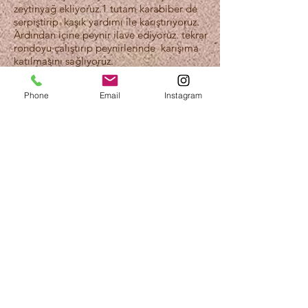
zeytinyağ ekliyoruz.1 tutam karabiber de
serpiştirip kaşık yardımı ile karıştırıyoruz.
Ardından içine peynir ilave ediyoruz. tekrar
rondoyu çalıştırıp peynirlerinde karışıma
katılmasını sağlıyoruz.
Step 3
Phone
Email
Instagram
üzerine antep fıstığı veya fesleğen ile servis
edebilirsiniz.
Previous
Next