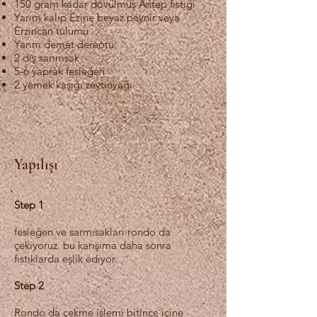
150 gram kadar dövülmüş Antep fıstığı
Yarım kalıp Ezine beyaz peynir veya
Erzincan tulumu
Yarım demet dereotu
2 diş sarımsak
5-6 yaprak fesleğen
2 yemek kaşığı zeytinyağı
Yapılışı
Step 1
fesleğen ve sarmısakları rondo da
çekiyoruz. bu karışıma daha sonra
fıstıklarda eşlik ediyor.
Step 2
Rondo da çekme işlemi bitince içine