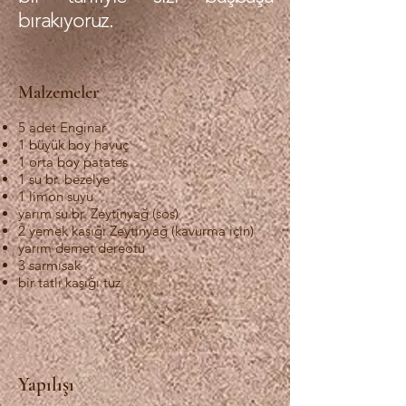
bırakıyoruz.
Malzemeler
5 adet Enginar
1 büyük boy havuç
1 orta boy patates
1 su br. bezelye
1 limon suyu
yarım su br. Zeytinyağ (sos)
2 yemek kaşığı Zeytinyağ (kavurma için)
yarım demet dereotu
3 sarmısak
bir tatlı kaşığı tuz
Yapılışı