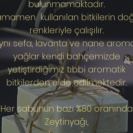
bulunmamaktadır.
mamen kullanılan bitkilerin do
renkleriyle çalışılır.
ynı sefa, lavanta ve nane aroma
yağlar kendi bahçemizde
yetiştirdiğimiz tıbbi aromatik
bitkilerden elde edilmektedir.
Her sabunun bazı %80 oranında
Zeytinyağı,