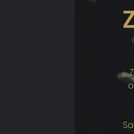
Z
o
Sa