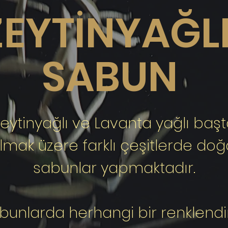
ZEYTİNYAĞL
SABUN
eytinyağlı ve Lavanta yağlı baş
lmak üzere farklı çeşitlerde doğ
sabunlar yapmaktadır.
bunlarda herhangi bir renklendir