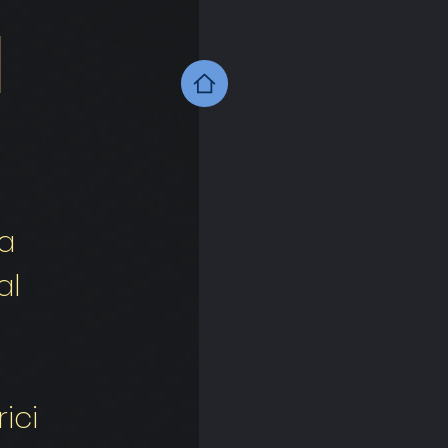
I
ta
al
ici