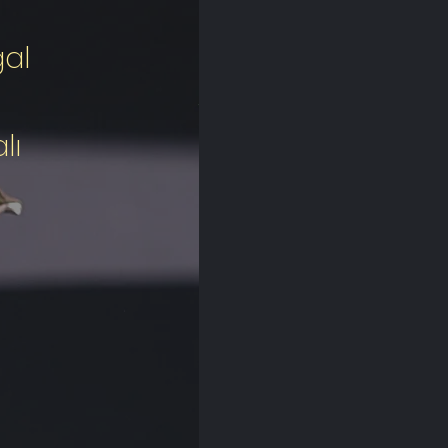
ğal
lı